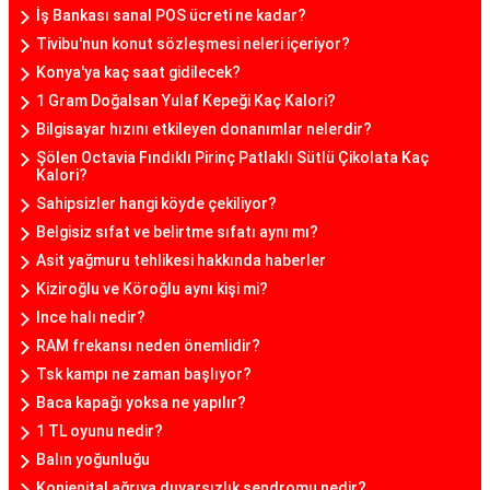
İş Bankası sanal POS ücreti ne kadar?
Tivibu'nun konut sözleşmesi neleri içeriyor?
Konya'ya kaç saat gidilecek?
1 Gram Doğalsan Yulaf Kepeği Kaç Kalori?
Bilgisayar hızını etkileyen donanımlar nelerdir?
Şölen Octavia Fındıklı Pirinç Patlaklı Sütlü Çikolata Kaç
Kalori?
Sahipsizler hangi köyde çekiliyor?
Belgisiz sıfat ve belirtme sıfatı aynı mı?
Asit yağmuru tehlikesi hakkında haberler
Kiziroğlu ve Köroğlu aynı kişi mi?
Ince halı nedir?
RAM frekansı neden önemlidir?
Tsk kampı ne zaman başlıyor?
Baca kapağı yoksa ne yapılır?
1 TL oyunu nedir?
Balın yoğunluğu
Konjenital ağrıya duyarsızlık sendromu nedir?