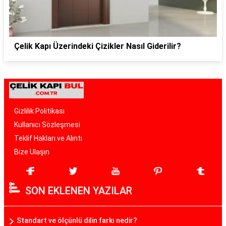
Çelik Kapı Üzerindeki Çizikler Nasıl Giderilir?
Gizlilik Politikası
Kullanıcı Sözleşmesi
Teklif Hakları ve Alıntı
Bize Ulaşın
SON EKLENEN YAZILAR
Standart ve ölçünlü dilin farkı nedir?