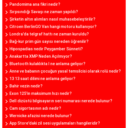
Pandomima ana fikri nedir?
Sırpsındığı Savaşı ne zaman yapıldı?
Şirketin altın alımları nasıl muhasebeleştirilir?
Citroen BerlinGO Van hangi motoru kullanıyor?
Londra'da telgraf hattı ne zaman kuruldu?
Bağ-kur prim gün sayısı nereden öğrenilir?
Hipospadias nedir Peygamber Sünneti?
Anakartta XMP Neden Açılmıyor?
Bluetooth kulaklıkta l ne anlama geliyor?
Anne ve babanın çocuğun yasal temsilcisi olarak rolü nedir?
13 13 saat dilimi ne anlama geliyor?
Bahir vezin nedir?
Exon 125'in maksimum hızı nedir?
Dell dizüstü bilgisayarın seri numarası nerede bulunur?
Cam sigortasının adı nedir?
Wernicke afazisi nerede bulunur?
App Store'daki zil sesi uygulamaları hangileridir?