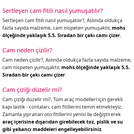
Sertleşen cam fitili nasıl yumuşatılır?
Sertleşen cam fitili nasıl yumuşatılır?,
Aslında oldukça
fazla sayıda malzeme, cam nispeten yumuşaktır,
mohs
ölçeğinde yaklaşık 5.5.
Sıradan bir çakı camı çizer
.
Cam neden çizilir?
Cam neden çizilir?,
Aslında oldukça fazla sayıda malzeme,
cam nispeten yumuşaktır,
mohs ölçeğinde yaklaşık 5.5.
Sıradan bir çakı camı çizer
.
Cam çiziği düzelir mi?
Cam çiziği düzelir mi?,
Tüm araç modelleri için gerekli
kapı lastik - contaları, cam fitillerini temin etmekteyiz.
Zamanla yıpranan oto fitillerini yenisi ile değiştirerek
araç içerisine dışarıdan girebilecek toz, pislik ve su
gibi yabancı maddeleri engelleyebilirsiniz
.