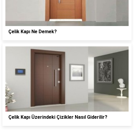
Çelik Kapı Ne Demek?
Çelik Kapı Üzerindeki Çizikler Nasıl Giderilir?