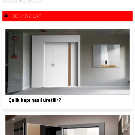
SON YAZILAR
Çelik kapı nasıl üretilir?