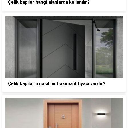
Çelik kapılar hangi alanlarda kullanılır?
Çelik kapıların nasıl bir bakıma ihtiyacı vardır?