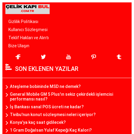
Gizlilik Politikası
Kullanıcı Sözleşmesi
Teklif Hakları ve Alıntı
Bize Ulaşın
SON EKLENEN YAZILAR
Ateşleme bobininde MSD ne demek?
General Mobile GM 5 Plus'ın sekiz çekirdekli işlemcisi
performansı nasıl?
İş Bankası sanal POS ücreti ne kadar?
Tivibu'nun konut sözleşmesi neleri içeriyor?
Konya'ya kaç saat gidilecek?
1 Gram Doğalsan Yulaf Kepeği Kaç Kalori?