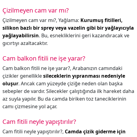
Çizilmeyen cam var mı?
Çizilmeyen cam var mı?,
Yağlama:
Kurumuş fitilleri,
silikon bazlı bir sprey veya vazelin gibi bir yağlayıcıyla
yağlayabilirsin
. Bu, esnekliklerini geri kazandıracak ve
gıcırtıyı azaltacaktır.
Cam balkon fitili ne işe yarar?
Cam balkon fitili ne işe yarar?,
Arabanızın camındaki
çizikler genellikle
sileceklerin yıpranması nedeniyle
oluşur
. Ancak cam yüzeyde çiziğe neden olan başka
sebepler de vardır. Silecekler çalıştığında ilk hareket daha
az suyla yapılır. Bu da camda biriken toz taneciklerinin
camı çizmesine yol açar.
Cam fitili neyle yapıştırılır?
Cam fitili neyle yapıştırılır?,
Camda çizik giderme için