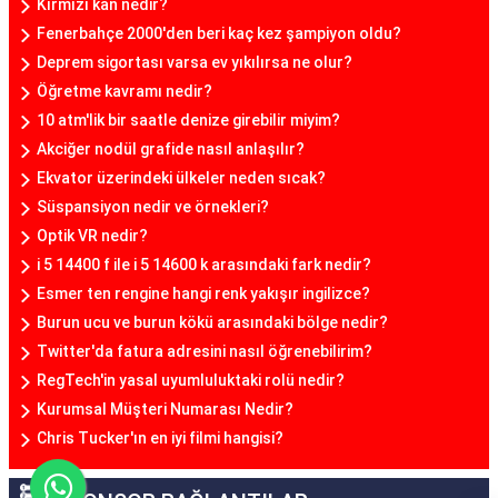
Kırmızı kan nedir?
Fenerbahçe 2000'den beri kaç kez şampiyon oldu?
Deprem sigortası varsa ev yıkılırsa ne olur?
Öğretme kavramı nedir?
10 atm'lik bir saatle denize girebilir miyim?
Akciğer nodül grafide nasıl anlaşılır?
Ekvator üzerindeki ülkeler neden sıcak?
Süspansiyon nedir ve örnekleri?
Optik VR nedir?
i 5 14400 f ile i 5 14600 k arasındaki fark nedir?
Esmer ten rengine hangi renk yakışır ingilizce?
Burun ucu ve burun kökü arasındaki bölge nedir?
Twitter'da fatura adresini nasıl öğrenebilirim?
RegTech'in yasal uyumluluktaki rolü nedir?
Kurumsal Müşteri Numarası Nedir?
Chris Tucker'ın en iyi filmi hangisi?