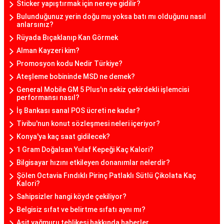
Sticker yapıştırmak için nereye gidilir?
Bulunduğunuz yerin doğu mu yoksa batı mı olduğunu nasıl
anlarsınız?
Rüyada Bıçaklanıp Kan Görmek
Alman Kayzeri kim?
Promosyon kodu Nedir Türkiye?
Ateşleme bobininde MSD ne demek?
General Mobile GM 5 Plus'ın sekiz çekirdekli işlemcisi
performansı nasıl?
İş Bankası sanal POS ücreti ne kadar?
Tivibu'nun konut sözleşmesi neleri içeriyor?
Konya'ya kaç saat gidilecek?
1 Gram Doğalsan Yulaf Kepeği Kaç Kalori?
Bilgisayar hızını etkileyen donanımlar nelerdir?
Şölen Octavia Fındıklı Pirinç Patlaklı Sütlü Çikolata Kaç
Kalori?
Sahipsizler hangi köyde çekiliyor?
Belgisiz sıfat ve belirtme sıfatı aynı mı?
Asit yağmuru tehlikesi hakkında haberler