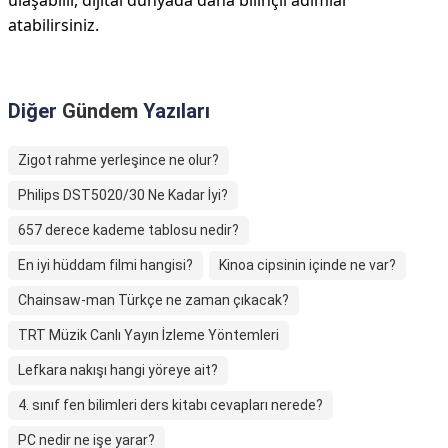
ulaşabilir, dijital dünyada daha bilinçli adımlar
atabilirsiniz.
Diğer
Gündem
Yazıları
Zigot rahme yerleşince ne olur?
Philips DST5020/30 Ne Kadar İyi?
657 derece kademe tablosu nedir?
En iyi hüddam filmi hangisi?
Kinoa cipsinin içinde ne var?
Chainsaw-man Türkçe ne zaman çıkacak?
TRT Müzik Canlı Yayın İzleme Yöntemleri
Lefkara nakışı hangi yöreye ait?
4. sınıf fen bilimleri ders kitabı cevapları nerede?
PC nedir ne işe yarar?