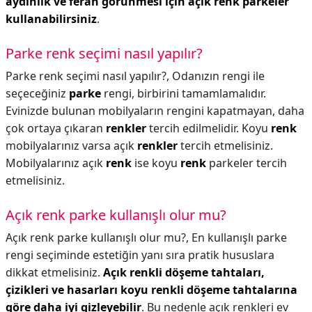
aydınlık ve ferah görünmesi için açık renk parkeler
kullanabilirsiniz
.
Parke renk seçimi nasıl yapılır?
Parke renk seçimi nasıl yapılır?,
Odanızın rengi ile
seçeceğiniz
parke
rengi, birbirini tamamlamalıdır.
Evinizde bulunan mobilyaların rengini kapatmayan, daha
çok ortaya çıkaran
renkler
tercih edilmelidir. Koyu
renk
mobilyalarınız varsa açık
renkler
tercih etmelisiniz.
Mobilyalarınız açık
renk
ise koyu
renk
parkeler tercih
etmelisiniz.
Açık renk parke kullanışlı olur mu?
Açık renk parke kullanışlı olur mu?,
En kullanışlı parke
rengi seçiminde estetiğin yanı sıra pratik hususlara
dikkat etmelisiniz.
Açık renkli döşeme tahtaları,
çizikleri ve hasarları koyu renkli döşeme tahtalarına
göre daha iyi gizleyebilir
. Bu nedenle açık renkleri ev