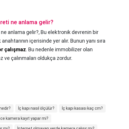
reti ne anlama gelir?
 ne anlama gelir?,
Bu elektronik devrenin bir
 anahtarının içerisinde yer alır. Bunun yanı sıra
r çalışmaz
. Bu nedenle immobilizer olan
z ve çalınmaları oldukça zordur.
 nedir?
İç kapı nasıl ölçülür?
İç kapı kasası kaç cm?
nce kamera kayıt yapar mi?
ır mı?
İnternet olmayan yerde kamera çalışır mı?