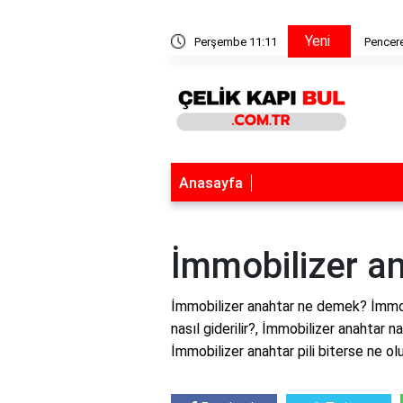
Yeni
a tiner katılır mı?
Perşembe 11:11
Pencere
Anasayfa
İmmobilizer a
İmmobilizer anahtar ne demek? İmmob
nasıl giderilir?, İmmobilizer anahtar nas
İmmobilizer anahtar pili biterse ne ol