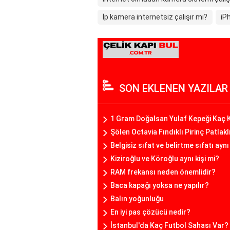
İp kamera internetsiz çalışır mı?
iP
SON EKLENEN YAZILAR
1 Gram Doğalsan Yulaf Kepeği Kaç K
Şölen Octavia Fındıklı Pirinç Patlakl
Belgisiz sıfat ve belirtme sıfatı ayn
Kiziroğlu ve Köroğlu aynı kişi mi?
RAM frekansı neden önemlidir?
Baca kapağı yoksa ne yapılır?
Balın yoğunluğu
En iyi pas çözücü nedir?
İstanbul'da Kaç Futbol Sahası Var?