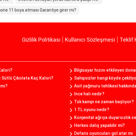
hone 11 boya atması Garantiye girer mi?
Gizlilik Politikası
Kullanıcı Sözleşmesi
Teklif 
alori?
Bilgisayar hızını etkileyen don
ı Sütlü Çikolata Kaç Kalori?
Sahipsizler hangi köyde çekiliy
ı mı?
Asit yağmuru tehlikesi hakkınd
Ince halı nedir?
Tsk kampı ne zaman başlıyor?
1 TL oyunu nedir?
Konjenital ağrıya duyarsızlık 
Herkes dalış yapabilir mi?
Defans oyuncuları gol atar mı