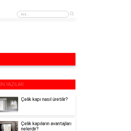
›
Yağ lekesi yağlı mutfak dolapları neyle silinir?
ON YAZILAR
Çelik kapı nasıl üretilir?
Çelik kapıların avantajları
nelerdir?