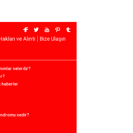
Hakları ve Alıntı
Bize Ulaşın
anımlar nelerdir?
or?
a haberler
sendromu nedir?