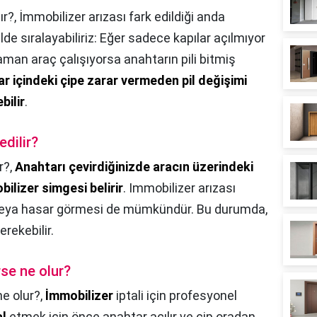
ır?,
İmmobilizer arızası fark edildiği anda
lde sıralayabiliriz: Eğer sadece kapılar açılmıyor
man araç çalışıyorsa anahtarın pili bitmiş
r içindeki çipe zarar vermeden pil değişimi
bilir
.
edilir?
r?,
Anahtarı çevirdiğinizde aracın üzerindeki
ilizer simgesi belirir
. Immobilizer arızası
veya hasar görmesi de mümkündür. Bu durumda,
erekebilir.
rse ne olur?
ne olur?,
İmmobilizer
iptali için profesyonel
al
etmek için önce anahtar açılır ve çip oradan