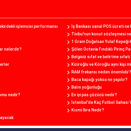
ekirdekli işlemcisi performansı
İş Bankası sanal POS ücreti ne
Tivibu'nun konut sözleşmesi nel
1 Gram Doğalsan Yulaf Kepeği 
ar nelerdir?
Şölen Octavia Fındıklı Pirinç Pa
Belgisiz sıfat ve belirtme sıfatı
erler
Kiziroğlu ve Köroğlu aynı kişi m
RAM frekansı neden önemlidir
Baca kapağı yoksa ne yapılır?
Balın yoğunluğu
romu nedir?
En iyi pas çözücü nedir?
İstanbul'da Kaç Futbol Sahası 
Kısmi İbra Nedir?
nayacak