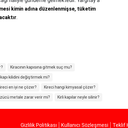
ğı haliyle gündeme gelmektedir. Yargıtay'a
esi kimin adına düzenlenmişse, tüketim
acaktır
.
r?
Kiracının kapısına gitmek suç mu?
 kapı kilidini değiştirmek mi?
ireci en iyi ne çözer?
Kireci hangi kimyasal çözer?
özücü metale zarar verir mi?
Kirli kapılar neyle silinir?
Gizlilik Politikası
Kullanıcı Sözleşmesi
Teklif 