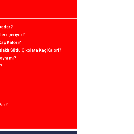
 kadar?
eri içeriyor?
Kaç Kalori?
tlaklı Sütlü Çikolata Kaç Kalori?
 aynı mı?
i?
?
Var?