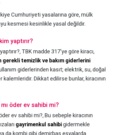
?
kiye Cumhuriyeti yasalarına göre, mülk
yu kesmesi kesinlikle yasal değildir.
kim yaptırır?
yaptırır?,
TBK madde 317'ye göre kiracı,
n gerekli temizlik ve bakım giderlerini
anım giderlerinden kasıt; elektrik, su, doğal
 kalemleridir. Dikkat edilirse bunlar, kiracının
 mı öder ev sahibi mi?
öder ev sahibi mi?,
Bu sebeple kiracının
ızaları
gayrimenkul sahibi
gidermekle
 ya da kombi gibi demirbaş eşyalarda