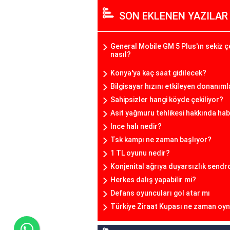
SON EKLENEN YAZILAR
General Mobile GM 5 Plus'ın sekiz ç
nasıl?
Konya'ya kaç saat gidilecek?
Bilgisayar hızını etkileyen donanıml
Sahipsizler hangi köyde çekiliyor?
Asit yağmuru tehlikesi hakkında hab
Ince halı nedir?
Tsk kampı ne zaman başlıyor?
1 TL oyunu nedir?
Konjenital ağrıya duyarsızlık send
Herkes dalış yapabilir mi?
Defans oyuncuları gol atar mı
Türkiye Ziraat Kupası ne zaman oy