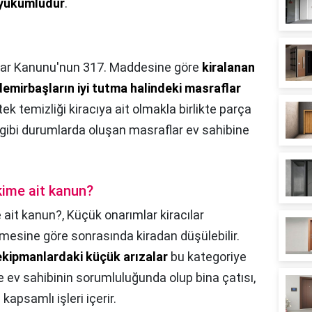
 yükümlüdür
.
lar Kanunu'nun 317. Maddesine göre
kiralanan
 demirbaşların iyi tutma halindeki masraflar
ek temizliği kiracıya ait olmakla birlikte parça
e gibi durumlarda oluşan masraflar ev sahibine
kime ait kanun?
 ait kanun?,
Küçük onarımlar kiracılar
şmesine göre sonrasında kiradan düşülebilir.
 ekipmanlardaki küçük arızalar
bu kategoriye
e ev sahibinin sorumluluğunda olup bina çatısı,
kapsamlı işleri içerir.