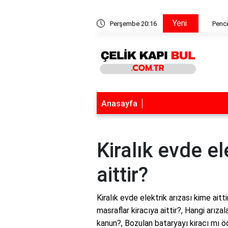
Yeni
a tiner katılır mı?
Perşembe 20:16
Pencere
Anasayfa
Kiralık evde el
aittir?
Kiralık evde elektrik arızası kime aitti
masraflar kiracıya aittir?, Hangi arıza
kanun?, Bozulan bataryayı kiracı mı öde