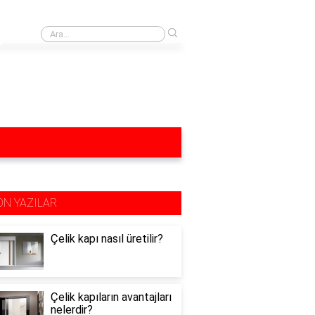
›
Yağ lekesi yağlı mutfak dolapları neyle silinir?
ON YAZILAR
Çelik kapı nasıl üretilir?
Çelik kapıların avantajları
nelerdir?