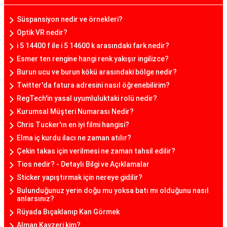
Süspansiyon nedir ve örnekleri?
Optik VR nedir?
i 5 14400 f ile i 5 14600 k arasındaki fark nedir?
Esmer ten rengine hangi renk yakışır ingilizce?
Burun ucu ve burun kökü arasındaki bölge nedir?
Twitter'da fatura adresini nasıl öğrenebilirim?
RegTech'in yasal uyumluluktaki rolü nedir?
Kurumsal Müşteri Numarası Nedir?
Chris Tucker'ın en iyi filmi hangisi?
Elma iç kurdu ilacı ne zaman atılır?
Çekin takas için verilmesi ne zaman tahsil edilir?
Tios nedir? - Detaylı Bilgi ve Açıklamalar
Sticker yapıştırmak için nereye gidilir?
Bulunduğunuz yerin doğu mu yoksa batı mı olduğunu nasıl
anlarsınız?
Rüyada Bıçaklanıp Kan Görmek
Alman Kayzeri kim?