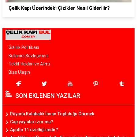
Çelik Kapı Üzerindeki Çizikler Nasıl Giderilir?
Gizlilik Politikası
Kullanıcı Sözleşmesi
Teklif Hakları ve Alıntı
Bize Ulaşın
SON EKLENEN YAZILAR
Rüyada Kalabalık İnsan Topluluğu Görmek
Cap yayınları zor mu?
Apollo 11 özelliği nedir?