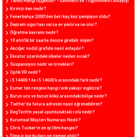
Tan60 Hangi Üçgende? - Geometri ve Trigonometri Anlayışı
Kırmızı kan nedir?
Fenerbahçe 2000'den beri kaç kez şampiyon oldu?
Deprem sigortası varsa ev yıkılırsa ne olur?
Öğretme kavramı nedir?
10 atm'lik bir saatle denize girebilir miyim?
Akciğer nodül grafide nasıl anlaşılır?
Ekvator üzerindeki ülkeler neden sıcak?
Süspansiyon nedir ve örnekleri?
Optik VR nedir?
i 5 14400 f ile i 5 14600 k arasındaki fark nedir?
Esmer ten rengine hangi renk yakışır ingilizce?
Burun ucu ve burun kökü arasındaki bölge nedir?
Twitter'da fatura adresini nasıl öğrenebilirim?
RegTech'in yasal uyumluluktaki rolü nedir?
Kurumsal Müşteri Numarası Nedir?
Chris Tucker'ın en iyi filmi hangisi?
Elma iç kurdu ilacı ne zaman atılır?