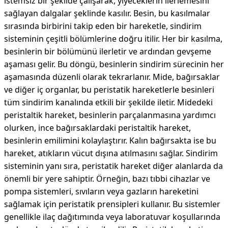
istemsiz bir şekilde çalışarak, yiyeceklerin ilerlemesini
sağlayan dalgalar şeklinde kasılır. Besin, bu kasılmalar
sırasında birbirini takip eden bir hareketle, sindirim
sisteminin çeşitli bölümlerine doğru itilir. Her bir kasılma,
besinlerin bir bölümünü ilerletir ve ardından gevşeme
aşaması gelir. Bu döngü, besinlerin sindirim sürecinin her
aşamasında düzenli olarak tekrarlanır. Mide, bağırsaklar
ve diğer iç organlar, bu peristatik hareketlerle besinleri
tüm sindirim kanalında etkili bir şekilde iletir. Midedeki
peristaltik hareket, besinlerin parçalanmasına yardımcı
olurken, ince bağırsaklardaki peristaltik hareket,
besinlerin emilimini kolaylaştırır. Kalın bağırsakta ise bu
hareket, atıkların vücut dışına atılmasını sağlar. Sindirim
sisteminin yanı sıra, peristatik hareket diğer alanlarda da
önemli bir yere sahiptir. Örneğin, bazı tıbbi cihazlar ve
pompa sistemleri, sıvıların veya gazların hareketini
sağlamak için peristatik prensipleri kullanır. Bu sistemler
genellikle ilaç dağıtımında veya laboratuvar koşullarında