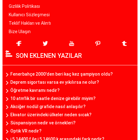
Gizlilik Politikası
Kullanıcı Sözleşmesi
Teklif Hakları ve Alıntı
Bize Ulaşın
SON EKLENEN YAZILAR
Fenerbahçe 2000'den beri kaç kez şampiyon oldu?
Deprem sigortası varsa ev yıkılırsa ne olur?
Öğretme kavramı nedir?
10 atm'lik bir saatle denize girebilir miyim?
Akciğer nodül grafide nasıl anlaşılır?
Ekvator üzerindeki ülkeler neden sıcak?
Süspansiyon nedir ve örnekleri?
Optik VR nedir?
i 5 14400 f ile i 5 14600 k arasındaki fark nedir?