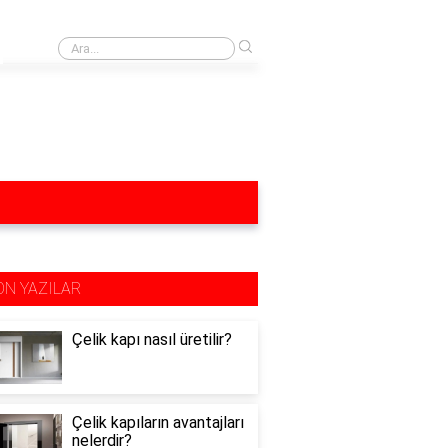
›
Yağ lekesi yağlı mutfak dolapları neyle silinir?
ON YAZILAR
Çelik kapı nasıl üretilir?
Çelik kapıların avantajları
nelerdir?