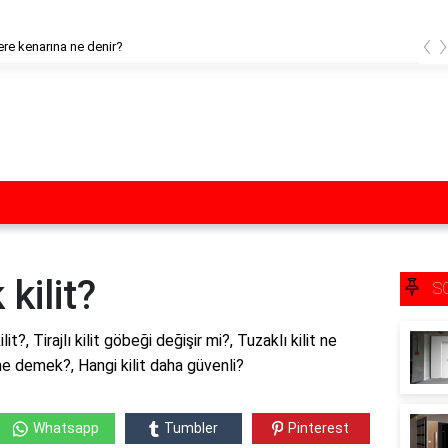
‹
 kenarına ne denir?
kilit?
S
t?, Tirajlı kilit göbeği değişir mi?, Tuzaklı kilit ne
t ne demek?, Hangi kilit daha güvenli?
Whatsapp
Tumbler
Pinterest