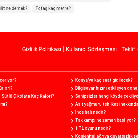
 kilit ne demek?
Tofaş kaç metre?
Gizlilik Politikası
Kullanıcı Sözleşmesi
Teklif 
içeriyor?
Konya'ya kaç saat gidilecek?
alori?
Bilgisayar hızını etkileyen don
ı Sütlü Çikolata Kaç Kalori?
Sahipsizler hangi köyde çekiliy
ı mı?
Asit yağmuru tehlikesi hakkınd
Ince halı nedir?
Tsk kampı ne zaman başlıyor?
1 TL oyunu nedir?
Konjenital ağrıya duyarsızlık 