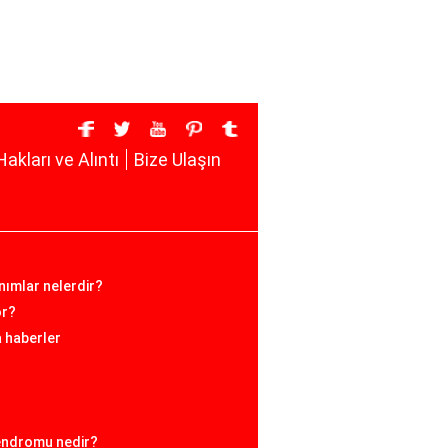
Hakları ve Alıntı
Bize Ulaşın
anımlar nelerdir?
or?
a haberler
sendromu nedir?