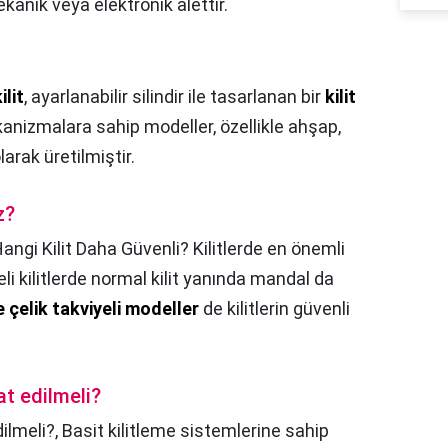
kanik veya elektronik alettir.
ilit
, ayarlanabilir silindir ile tasarlanan bir
kilit
kanizmalara sahip modeller, özellikle ahşap,
arak üretilmiştir.
z?
angi Kilit Daha Güvenli? Kilitlerde en önemli
areli kilitlerde normal kilit yanında mandal da
e çelik takviyeli modeller
de kilitlerin güvenli
kat edilmeli?
dilmeli?,
Basit kilitleme sistemlerine sahip