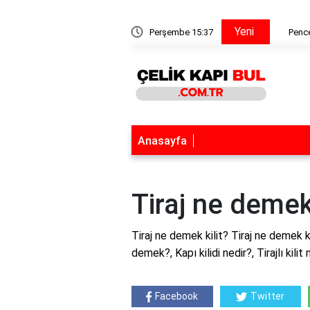
Yeni
a tiner katılır mı?
Perşembe 15:37
Pencere
Anasayfa
Tiraj ne demek 
Tiraj ne demek kilit? Tiraj ne demek kili
demek?, Kapı kilidi nedir?, Tirajlı kili
Facebook
Twitter