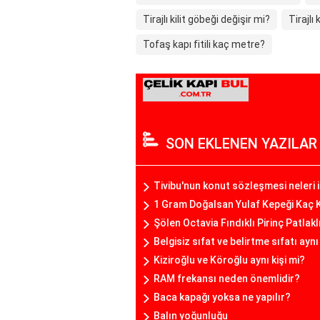
Tirajlı kilit göbeği değişir mi?
Tirajlı
Tofaş kapı fitili kaç metre?
SON EKLENEN YAZILAR
Tivibu'nun konut sözleşmesi neleri 
1 Gram Doğalsan Yulaf Kepeği Kaç K
Şölen Octavia Fındıklı Pirinç Patlakl
Belgisiz sıfat ve belirtme sıfatı ayn
Kiziroğlu ve Köroğlu aynı kişi mi?
RAM frekansı neden önemlidir?
Baca kapağı yoksa ne yapılır?
Balın yoğunluğu