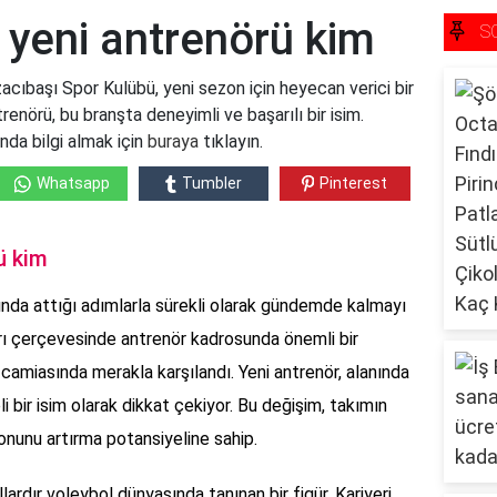
 yeni antrenörü kim
S
acıbaşı Spor Kulübü, yeni sezon için heyecan verici bir
renörü, bu branşta deneyimli ve başarılı bir isim.
nda bilgi almak için
buraya
tıklayın.
Whatsapp
Tumbler
Pinterest
ü kim
nda attığı adımlarla sürekli olarak gündemde kalmayı
ları çerçevesinde antrenör kadrosunda önemli bir
r camiasında merakla karşılandı. Yeni antrenör, alanında
i bir isim olarak dikkat çekiyor. Bu değişim, takımın
unu artırma potansiyeline sahip.
lardır voleybol dünyasında tanınan bir figür. Kariyeri