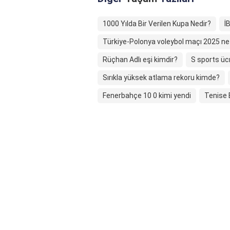
1000 Yılda Bir Verilen Kupa Nedir?
İ
Türkiye-Polonya voleybol maçı 2025 n
Rüçhan Adlı eşi kimdir?
S sports ücr
Sırıkla yüksek atlama rekoru kimde?
Fenerbahçe 10 0 kimi yendi
Tenise 