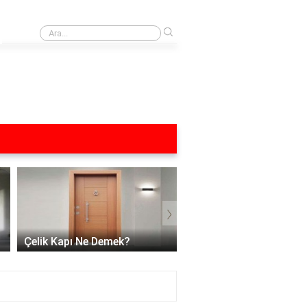
›
Yağ lekesi yağlı mutfak dolapları neyle silinir?
›
Çelik Kapı Üzerindeki Çi
Çelik Kapı Ne Demek?
Nasıl Giderilir?