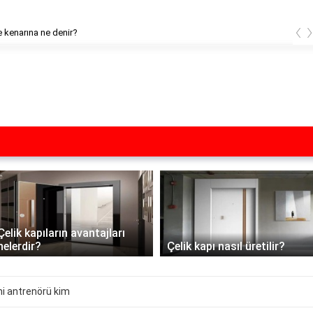
‹
 kenarına ne denir?
Çelik kapıların avantajları
nelerdir?
Çelik kapı nasıl üretilir?
ni antrenörü kim