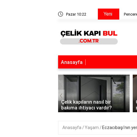
Yeni
a tiner katılır mı?
Pazar 10:22
Pencere
Anasayfa
‹
kapılar hangi alanlarda
Çelik kapıların nasıl bir
ılır?
bakıma ihtiyacı vardır?
Anasayfa
Yaşam
Eczacıbaşı'nın ye