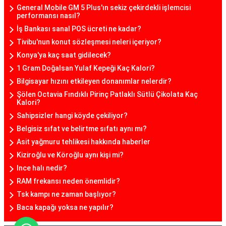
General Mobile GM 5 Plus'ın sekiz çekirdekli işlemcisi
performansı nasıl?
İş Bankası sanal POS ücreti ne kadar?
Tivibu'nun konut sözleşmesi neleri içeriyor?
Konya'ya kaç saat gidilecek?
1 Gram Doğalsan Yulaf Kepeği Kaç Kalori?
Bilgisayar hızını etkileyen donanımlar nelerdir?
Şölen Octavia Fındıklı Pirinç Patlaklı Sütlü Çikolata Kaç
Kalori?
Sahipsizler hangi köyde çekiliyor?
Belgisiz sıfat ve belirtme sıfatı aynı mı?
Asit yağmuru tehlikesi hakkında haberler
Kiziroğlu ve Köroğlu aynı kişi mi?
Ince halı nedir?
RAM frekansı neden önemlidir?
Tsk kampı ne zaman başlıyor?
Baca kapağı yoksa ne yapılır?