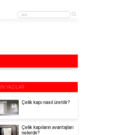
›
Yağ lekesi yağlı mutfak dolapları neyle silinir?
ON YAZILAR
Çelik kapı nasıl üretilir?
Çelik kapıların avantajları
nelerdir?