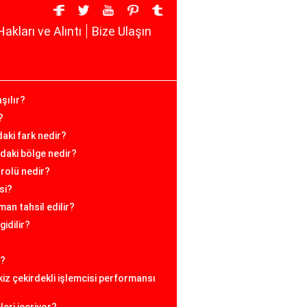
Hakları ve Alıntı
Bize Ulaşın
şılır?
?
ndaki fark nedir?
daki bölge nedir?
 rolü nedir?
si?
man tahsil edilir?
gidilir?
e?
iz çekirdekli işlemcisi performansı