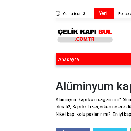
Yeni
a tiner katılır mı?
Cumartesi 13:11
Pencere
Anasayfa
Alüminyum kap
Alüminyum kapı kolu sağlam mı? Alüm
olmalı?, Kapı kolu seçerken nelere di
Nikel kapı kolu paslanır mı?, En iyi k