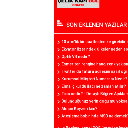
SON EKLENEN YAZILAR
10 atm'lik bir saatle denize girebilir
Ekvator üzerindeki ülkeler neden s
Optik VR nedir?
Esmer ten rengine hangi renk yakışır
Twitter'da fatura adresini nasıl öğr
Kurumsal Müşteri Numarası Nedir?
Elma iç kurdu ilacı ne zaman atılır?
Tios nedir? - Detaylı Bilgi ve Açıkla
Bulunduğunuz yerin doğu mu yoksa b
Alman Kayzeri kim?
Ateşleme bobininde MSD ne demek