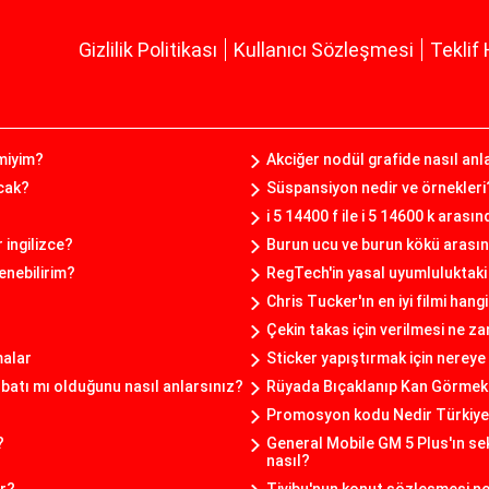
Gizlilik Politikası
Kullanıcı Sözleşmesi
Teklif 
 miyim?
Akciğer nodül grafide nasıl anla
ıcak?
Süspansiyon nedir ve örnekleri
i 5 14400 f ile i 5 14600 k arası
 ingilizce?
Burun ucu ve burun kökü arasın
enebilirim?
RegTech'in yasal uyumluluktaki
Chris Tucker'ın en iyi filmi hangi
Çekin takas için verilmesi ne za
malar
Sticker yapıştırmak için nereye 
atı mı olduğunu nasıl anlarsınız?
Rüyada Bıçaklanıp Kan Görmek
Promosyon kodu Nedir Türkiy
?
General Mobile GM 5 Plus'ın sek
nasıl?