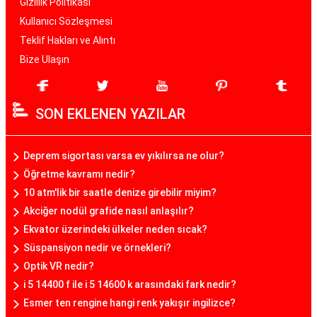
Gizlilik Politikası
Kullanıcı Sözleşmesi
Teklif Hakları ve Alıntı
Bize Ulaşın
SON EKLENEN YAZILAR
Deprem sigortası varsa ev yıkılırsa ne olur?
Öğretme kavramı nedir?
10 atm'lik bir saatle denize girebilir miyim?
Akciğer nodül grafide nasıl anlaşılır?
Ekvator üzerindeki ülkeler neden sıcak?
Süspansiyon nedir ve örnekleri?
Optik VR nedir?
i 5 14400 f ile i 5 14600 k arasındaki fark nedir?
Esmer ten rengine hangi renk yakışır ingilizce?