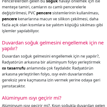
Pencerelerden gelen bu
soğuk
havayı önlemek için ise
menteşe tamiri, camların ısı camlı pencerelerle
değiştirilmesi, PVC
pencere
sistemlerinin kullanılması,
pencere
kenarlarına macun ve silikon çekilmesi, daha
fazla açık olan kısımlara ise yalıtım köpüğü sıkılması gibi
işlemler yapılabiliyor.
Duvardan soğuk gelmesini engellemek için ne
yapılır?
Duvardan soğuk gelmesini engellemek için ne yapılır?,
Radyatörün arkasına bir alüminyum folyo yerleştirmek
ısı tasarrufu
anlamında çok faydalıdır. Radyatörün
arkasına yerleştirilen folyo, ısıyı evin duvarlarından
gereksiz yere kaçmasına izin vermek yerine odaya geri
yansıtacaktır.
Alüminyum ısıyı geçirir mi?
Alüminyum ısıyı geçirir mi?,
Kışın soğukla ​​duvardan gelen