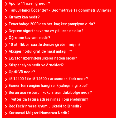
Apollo 11 özelliği nedir?
Tan60 Hangi Üçgende? - Geometri ve Trigonometri Anlayışı
Kırmızı kan nedir?
Fenerbahçe 2000'den beri kaç kez şampiyon oldu?
Deprem sigortası varsa ev yıkılırsa ne olur?
Öğretme kavramı nedir?
10 atm'lik bir saatle denize girebilir miyim?
Akciğer nodül grafide nasıl anlaşılır?
Ekvator üzerindeki ülkeler neden sıcak?
Süspansiyon nedir ve örnekleri?
Optik VR nedir?
i 5 14400 f ile i 5 14600 k arasındaki fark nedir?
Esmer ten rengine hangi renk yakışır ingilizce?
Burun ucu ve burun kökü arasındaki bölge nedir?
Twitter'da fatura adresini nasıl öğrenebilirim?
RegTech'in yasal uyumluluktaki rolü nedir?
Kurumsal Müşteri Numarası Nedir?