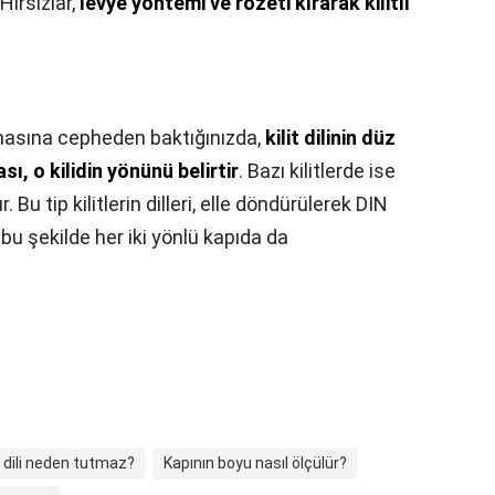
Hırsızlar,
levye yöntemi ve rozeti kırarak kilitli
ynasına cepheden baktığınızda,
kilit dilinin düz
, o kilidin yönünü belirtir
. Bazı kilitlerde ise
Bu tip kilitlerin dilleri, elle döndürülerek DIN
 bu şekilde her iki yönlü kapıda da
 dili neden tutmaz?
Kapının boyu nasıl ölçülür?