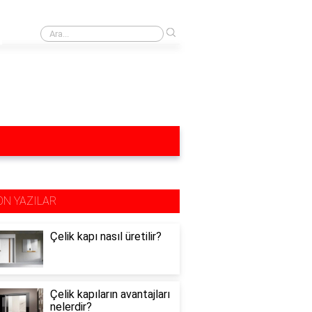
›
Yağ lekesi yağlı mutfak dolapları neyle silinir?
ON YAZILAR
Çelik kapı nasıl üretilir?
Çelik kapıların avantajları
nelerdir?