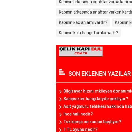
Kapının arkasında anahtar varsa kapı aç
Kapının arkasında anahtar varken kartla
Kapının kaç anlamı vardır?
Kapının 
Kapının kolu hangi Tamlamadır?
SON EKLENEN YAZILAR
Bilgisayar hızını etkileyen donanıml
Sahipsizler hangi köyde çekiliyor?
Asit yağmuru tehlikesi hakkında hab
Ince halı nedir?
Tsk kampı ne zaman başlıyor?
1 TL oyunu nedir?