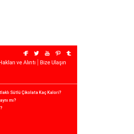
Hakları ve Alıntı
Bize Ulaşın
tlaklı Sütlü Çikolata Kaç Kalori?
 aynı mı?
i?
?