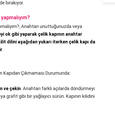
e bırakıyor.
e yapmalıyım?
pmalıyım?,
Anahtarı unuttuğunuzda veya
eyi ok gibi yaparak çelik kapının anahtar
lit dilini aşağıdan yukarı iterken çelik kapı da
ir
.
ın Kapıdan Çıkmaması Durumunda:
n ve çekin
. Anahtarı farklı açılarda döndürmeyi
grafit gibi bir yağlayıcı sürün. Kapının kilidini