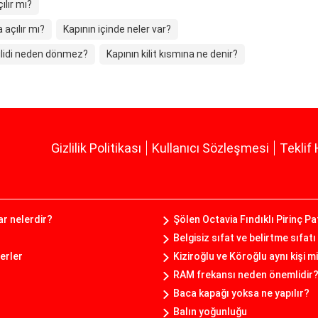
ılır mı?
 açılır mı?
Kapının içinde neler var?
kilidi neden dönmez?
Kapının kilit kısmına ne denir?
Gizlilik Politikası
Kullanıcı Sözleşmesi
Teklif 
ar nelerdir?
Şölen Octavia Fındıklı Pirinç Pa
Belgisiz sıfat ve belirtme sıfatı
erler
Kiziroğlu ve Köroğlu aynı kişi m
RAM frekansı neden önemlidir
Baca kapağı yoksa ne yapılır?
Balın yoğunluğu