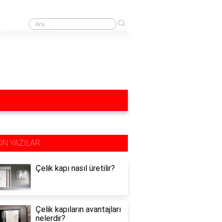
›
Yağ lekesi yağlı mutfak dolapları neyle silinir?
ON YAZILAR
Çelik kapı nasıl üretilir?
Çelik kapıların avantajları
nelerdir?