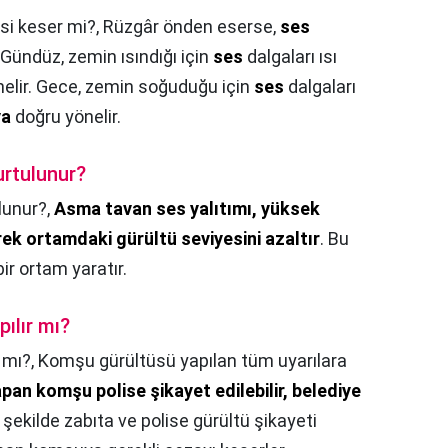
si keser mi?,
Rüzgâr önden eserse,
ses
 Gündüz, zemin ısındığı için
ses
dalgaları ısı
elir. Gece, zemin soğuduğu için
ses
dalgaları
ya
doğru yönelir.
rtulunur?
lunur?,
Asma tavan ses yalıtımı, yüksek
ek ortamdaki gürültü seviyesini azaltır
. Bu
ir ortam yaratır.
ılır mı?
 mı?,
Komşu gürültüsü yapılan tüm uyarılara
pan komşu polise şikayet edilebilir, belediye
u şekilde zabıta ve polise gürültü şikayeti