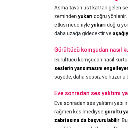
Asma tavan üst kattan gelen se
zeminden
yukarı
doğru yönlenir.
etkisi nedeniyle
yukarı
doğru yön
daha uzağa gidecektir ve
aşağı
Gürültücü komşudan nasıl ku
Gürültücü komşudan nasıl kurtu
seslerin yansımasını engelleyer
sayede, daha sessiz ve huzurlu b
Eve sonradan ses yalıtımı yap
Eve sonradan ses yalıtımı yapılır
rağmen kesilmediyse
gürültü ya
zabıtasına da başvurulabilir
. B