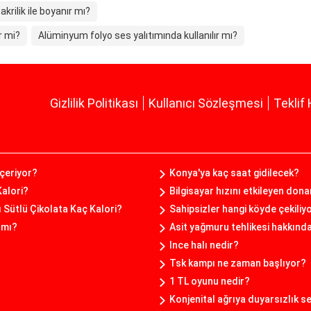
krilik ile boyanır mı?
r mi?
Alüminyum folyo ses yalıtımında kullanılır mı?
Gizlilik Politikası
Kullanıcı Sözleşmesi
Teklif 
içeriyor?
Konya'ya kaç saat gidilecek?
alori?
Bilgisayar hızını etkileyen don
ı Sütlü Çikolata Kaç Kalori?
Sahipsizler hangi köyde çekiliy
ı mı?
Asit yağmuru tehlikesi hakkınd
Ince halı nedir?
Tsk kampı ne zaman başlıyor?
1 TL oyunu nedir?
Konjenital ağrıya duyarsızlık 