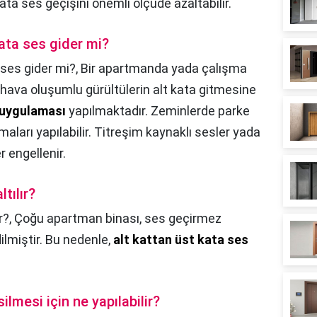
kata ses geçişini önemli ölçüde azaltabilir.
ata ses gider mi?
ses gider mi?,
Bir apartmanda yada çalışma
hava oluşumlu gürültülerin alt kata gitmesine
 uygulaması
yapılmaktadır. Zeminlerde parke
maları yapılabilir. Titreşim kaynaklı sesler yada
 engellenir.
tılır?
r?,
Çoğu apartman binası, ses geçirmez
lmiştir. Bu nedenle,
alt kattan üst kata ses
ilmesi için ne yapılabilir?