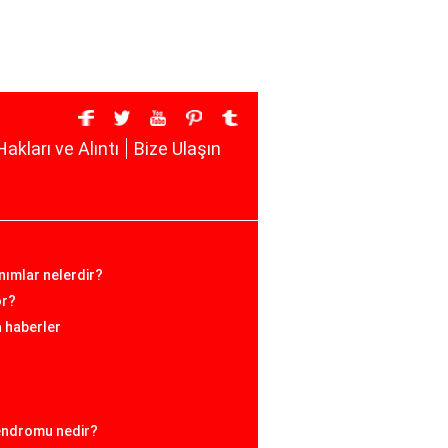
Hakları ve Alıntı
Bize Ulaşın
anımlar nelerdir?
or?
a haberler
sendromu nedir?