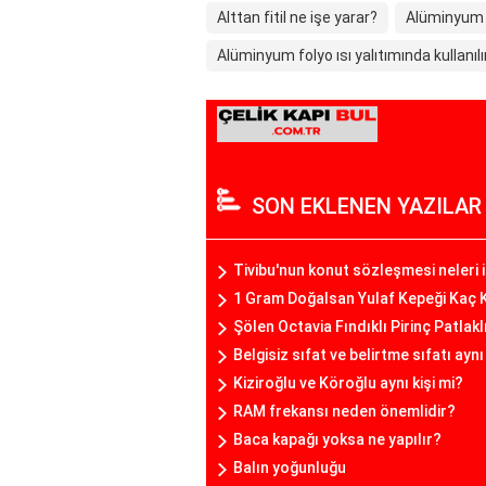
Alttan fitil ne işe yarar?
Alüminyum a
Alüminyum folyo ısı yalıtımında kullanılı
SON EKLENEN YAZILAR
Tivibu'nun konut sözleşmesi neleri 
1 Gram Doğalsan Yulaf Kepeği Kaç K
Şölen Octavia Fındıklı Pirinç Patlakl
Belgisiz sıfat ve belirtme sıfatı ayn
Kiziroğlu ve Köroğlu aynı kişi mi?
RAM frekansı neden önemlidir?
Baca kapağı yoksa ne yapılır?
Balın yoğunluğu