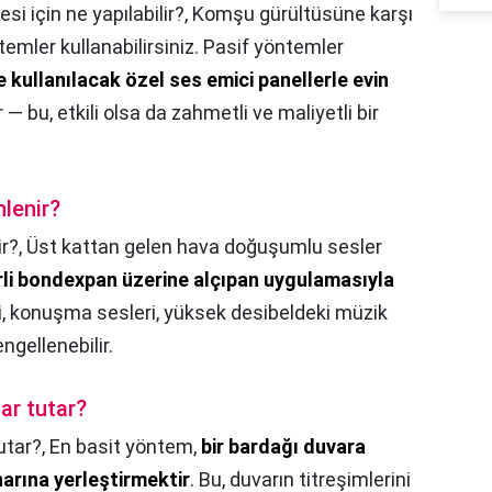
si için ne yapılabilir?,
Komşu gürültüsüne karşı
temler kullanabilirsiniz. Pasif yöntemler
 kullanılacak özel ses emici panellerle evin
r — bu, etkili olsa da zahmetli ve maliyetli bir
nlenir?
ir?,
Üst kattan gelen hava doğuşumlu sesler
erli bondexpan üzerine alçıpan uygulamasıyla
i, konuşma sesleri, yüksek desibeldeki müzik
gellenebilir.
ar tutar?
utar?,
En basit yöntem,
bir bardağı duvara
arına yerleştirmektir
. Bu, duvarın titreşimlerini