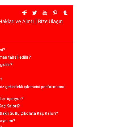
Hakları ve Alıntı
Bize Ulaşın
si?
man tahsil edilir?
gidilir?
e?
iz çekirdekli işlemcisi performansı
eri içeriyor?
Kaç Kalori?
tlaklı Sütlü Çikolata Kaç Kalori?
 aynı mı?