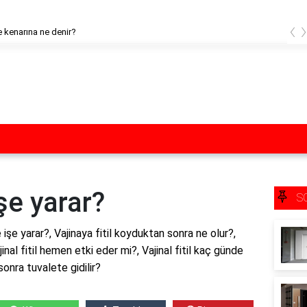
‹
 kenarına ne denir?
işe yarar?
S
ne işe yarar?, Vajinaya fitil koyduktan sonra ne olur?,
jinal fitil hemen etki eder mi?, Vajinal fitil kaç günde
 sonra tuvalete gidilir?