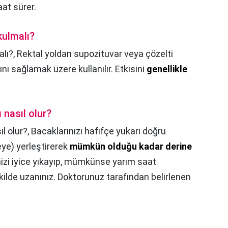
aat sürer.
okulmalı?
alı?,
Rektal yoldan supozituvar veya çözelti
ı sağlamak üzere kullanılır. Etkisini
genellikle
ı nasıl olur?
ıl olur?,
Bacaklarınızı hafifçe yukarı doğru
eye) yerleştirerek
mümkün olduğu kadar derine
nizi iyice yıkayıp, mümkünse yarım saat
lde uzanınız. Doktorunuz tarafından belirlenen