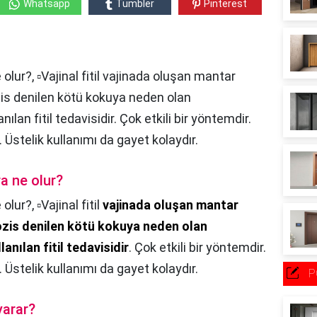
Whatsapp
Tumbler
Pinterest
olur?, ▫️Vajinal fitil vajinada oluşan mantar
ozis denilen kötü kokuya neden olan
nılan fitil tedavisidir. Çok etkili bir yöntemdir.
. Üstelik kullanımı da gayet kolaydır.
ra ne olur?
 olur?,
▫️Vajinal fitil
vajinada oluşan mantar
nozis denilen kötü kokuya neden olan
anılan fitil tedavisidir
. Çok etkili bir yöntemdir.
. Üstelik kullanımı da gayet kolaydır.
P
yarar?