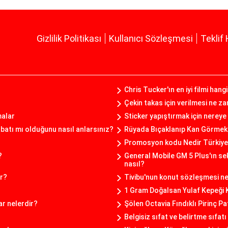
Gizlilik Politikası
Kullanıcı Sözleşmesi
Teklif 
Chris Tucker'ın en iyi filmi hangi
Çekin takas için verilmesi ne za
malar
Sticker yapıştırmak için nereye 
atı mı olduğunu nasıl anlarsınız?
Rüyada Bıçaklanıp Kan Görmek
Promosyon kodu Nedir Türkiy
?
General Mobile GM 5 Plus'ın sek
nasıl?
ar?
Tivibu'nun konut sözleşmesi nel
1 Gram Doğalsan Yulaf Kepeği 
ar nelerdir?
Şölen Octavia Fındıklı Pirinç Pa
Belgisiz sıfat ve belirtme sıfatı