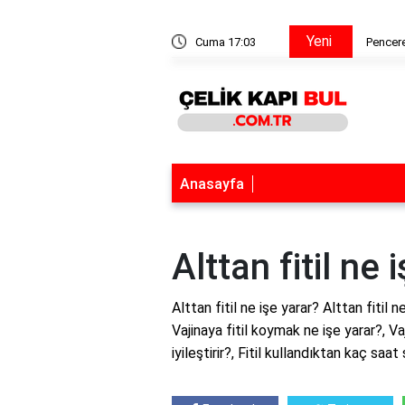
Yeni
a tiner katılır mı?
Cuma 17:03
Pencere
Anasayfa
Alttan fitil ne 
Alttan fitil ne işe yarar? Alttan fitil 
Vajinaya fitil koymak ne işe yarar?, Va
iyileştirir?, Fitil kullandıktan kaç saat