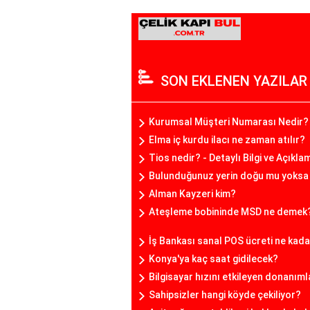
SON EKLENEN YAZILAR
Kurumsal Müşteri Numarası Nedir?
Elma iç kurdu ilacı ne zaman atılır?
Tios nedir? - Detaylı Bilgi ve Açıkla
Bulunduğunuz yerin doğu mu yoksa b
Alman Kayzeri kim?
Ateşleme bobininde MSD ne demek
İş Bankası sanal POS ücreti ne kad
Konya'ya kaç saat gidilecek?
Bilgisayar hızını etkileyen donanıml
Sahipsizler hangi köyde çekiliyor?