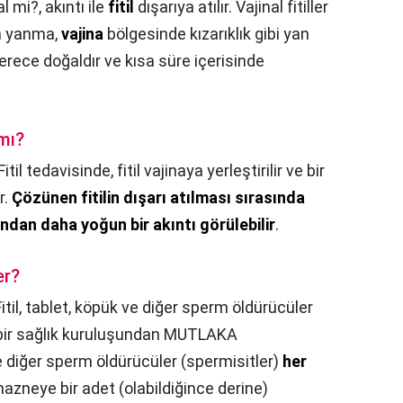
al mi?,
akıntı ile
fitil
dışarıya atılır. Vajinal fitiller
en yanma,
vajina
bölgesinde kızarıklık gibi yan
erece doğaldır ve kısa süre içerisinde
 mı?
Fitil tedavisinde, fitil vajinaya yerleştirilir ve bir
r.
Çözünen fitilin dışarı atılması sırasında
ndan daha yoğun bir akıntı görülebilir
.
er?
Fitil, tablet, köpük ve diğer sperm öldürücüler
bir sağlık kuruluşundan MUTLAKA
e diğer sperm öldürücüler (spermisitler)
her
azneye bir adet (olabildiğince derine)