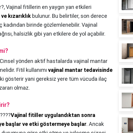
r?,
Vajinal fitillerin en yaygın yan etkileri
ve kızarıklık
bulunur. Bu belirtiler, son derece
 üç kadından birinde gözlemlenebilir. Vajinal
rısı, halsizlik gibi yan etkilere de yol açabilir.
 mi?
Cinsel yönden aktif hastalarda vajinal mantar
melidir. Fitil kullanımı
vajinal mantar tedavisinde
tki gösterir yani gereksiz yere tüm vücuda ilaç
zararı olmaz.
rir?
????
Vajinal fitiller uygulandıktan sonra
ye başlar ve etki göstermeye başlar
. Ancak
 durumuna göre etki etme ve iyileşme süreci