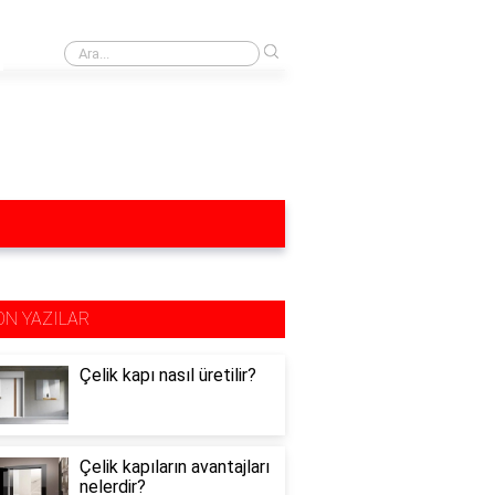
›
Yağ lekesi yağlı mutfak dolapları neyle silinir?
ON YAZILAR
Çelik kapı nasıl üretilir?
Çelik kapıların avantajları
nelerdir?