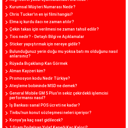
Kurumsal Müşteri Numarası Nedir?
Chris Tucker'ın en iyi filmi hangisi?
Elma iç kurdu ilacı ne zaman atılır?
Çekin takas için verilmesi ne zaman tahsil edilir?
Tios nedir? - Detaylı Bilgi ve Açıklamalar
Sticker yapıştırmak için nereye gidilir?
Bulunduğunuz yerin doğu mu yoksa batı mı olduğunu nasıl
anlarsınız?
Rüyada Bıçaklanıp Kan Görmek
Alman Kayzeri kim?
Promosyon kodu Nedir Türkiye?
Ateşleme bobininde MSD ne demek?
General Mobile GM 5 Plus'ın sekiz çekirdekli işlemcisi
performansı nasıl?
İş Bankası sanal POS ücreti ne kadar?
Tivibu'nun konut sözleşmesi neleri içeriyor?
Konya'ya kaç saat gidilecek?
1 Gram Doğalsan Yulaf Kepeği Kaç Kalori?