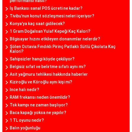
performansı nasıl?
İş Bankası sanal POS ücreti ne kadar?
Tivibu'nun konut sözleşmesi neleri içeriyor?
Konya'ya kaç saat gidilecek?
1 Gram Doğalsan Yulaf Kepeği Kaç Kalori?
Bilgisayar hızını etkileyen donanımlar nelerdir?
Şölen Octavia Fındıklı Pirinç Patlaklı Sütlü Çikolata Kaç
Kalori?
Sahipsizler hangi köyde çekiliyor?
Belgisiz sıfat ve belirtme sıfatı aynı mı?
Asit yağmuru tehlikesi hakkında haberler
Kiziroğlu ve Köroğlu aynı kişi mi?
Ince halı nedir?
RAM frekansı neden önemlidir?
Tsk kampı ne zaman başlıyor?
Baca kapağı yoksa ne yapılır?
1 TL oyunu nedir?
Balın yoğunluğu