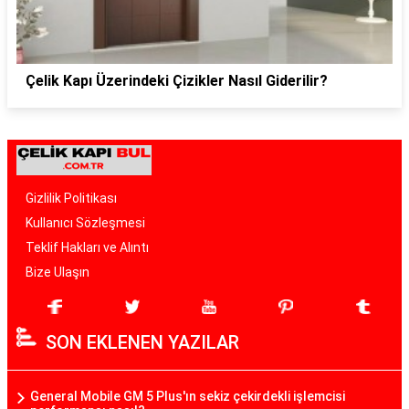
Çelik Kapı Üzerindeki Çizikler Nasıl Giderilir?
Gizlilik Politikası
Kullanıcı Sözleşmesi
Teklif Hakları ve Alıntı
Bize Ulaşın
SON EKLENEN YAZILAR
General Mobile GM 5 Plus'ın sekiz çekirdekli işlemcisi